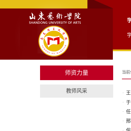
师资力量
当前
教师风采
王
·
于
·
任
·
​
·
佀
·