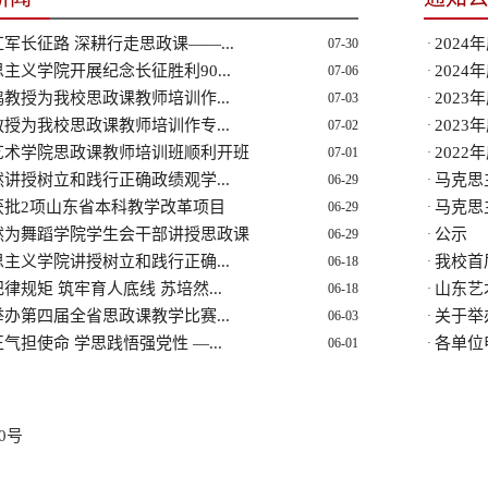
军长征路 深耕行走思政课——...
2024
07-30
·
主义学院开展纪念长征胜利90...
2024
07-06
·
教授为我校思政课教师培训作...
2023
07-03
·
授为我校思政课教师培训作专...
2023
07-02
·
艺术学院思政课教师培训班顺利开班
2022
07-01
·
讲授树立和践行正确政绩观学...
马克思
06-29
·
获批2项山东省本科教学改革项目
马克思
06-29
·
然为舞蹈学院学生会干部讲授思政课
公示
06-29
·
主义学院讲授树立和践行正确...
我校首
06-18
·
律规矩 筑牢育人底线 苏培然...
山东艺
06-18
·
办第四届全省思政课教学比赛...
关于举
06-03
·
气担使命 学思践悟强党性 —...
各单位
06-01
·
0号