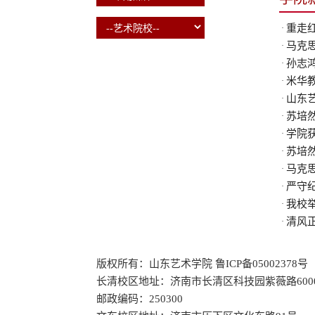
重走红
·
马克思
·
孙志鸿
·
米华教
·
山东
·
苏培然
·
学院
·
苏培
·
马克思
·
严守纪
·
我校举
·
清风正
·
版权所有：山东艺术学院 鲁ICP备05002378号
长清校区地址：济南市长清区科技园紫薇路600
邮政编码：250300