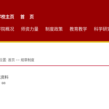
学校主页
首 页
学院概况
师资力量
制度政策
教育教学
科学研
位置:
首页
>>
规章制度
无资料
 0/0